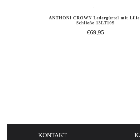
ter Schließe
ANTHONI CROWN Ledergürtel mit Lilie
EN WARENKORB
IN DEN WARENKOR
Schließe 13LT10S
SCHNELLANSICHT
LEGEN
LEGEN
€69,95
KONTAKT
K