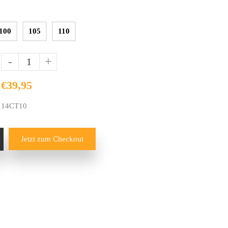
100
105
110
-
+
€39,95
14CT10
Jetzt zum Checkout