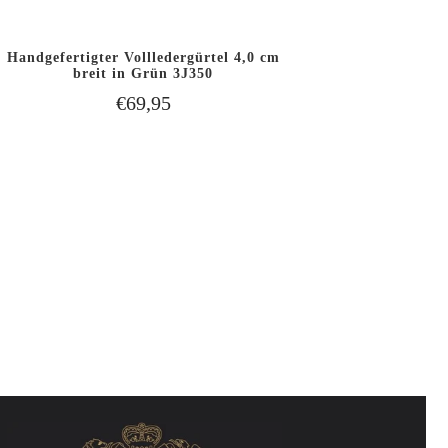
Handgefertigter Vollledergürtel 4,0 cm
2,5 cm A
IN DEN WARENKORB
breit in Grün 3J350
SCHNELLANSICHT
SCHNELLAN
LEGEN
€69,95