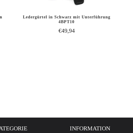
n
Ledergürtel in Schwarz mit Unterführung
B
IN DEN WARENKORB
4BPT10
SCHNELLANSICHT
LEGEN
€49,94
ATEGORIE
INFORMATION