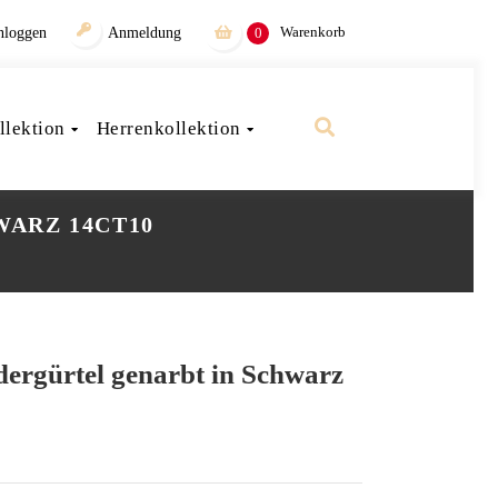
Warenkorb
nloggen
Anmeldung
0
lektion
Herrenkollektion
WARZ 14CT10
dergürtel genarbt in Schwarz