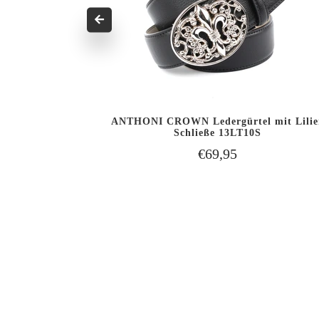
ANTHONI CROWN Ledergürtel mit Lilie
n Rot 1588R
EN WARENKORB
IN DEN WARENKOR
Schließe 13LT10S
SCHNELLANSICHT
LEGEN
LEGEN
€69,95