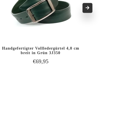
Handgefertigter Vollledergürtel 4,0 cm
2,5 cm A
IN DEN WARENKORB
breit in Grün 3J350
SCHNELLANSICHT
SCHNELLAN
LEGEN
€69,95