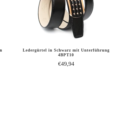
n
Ledergürtel in Schwarz mit Unterführung
B
IN DEN WARENKORB
4BPT10
SCHNELLANSICHT
LEGEN
€49,94