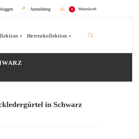
Warenkorb
nloggen
Anmeldung
0
lektion
Herrenkollektion
CHWARZ
ckledergürtel in Schwarz