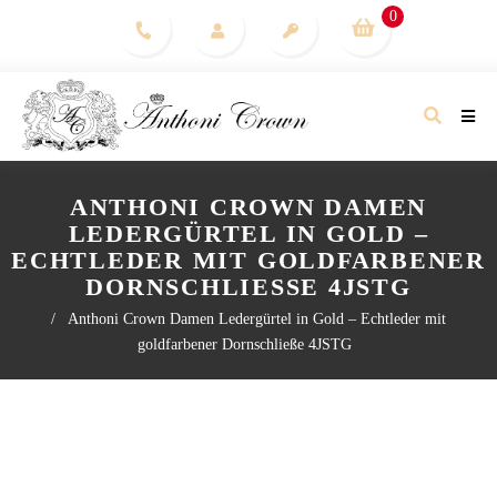
0
ANTHONI CROWN DAMEN
LEDERGÜRTEL IN GOLD –
ECHTLEDER MIT GOLDFARBENER
DORNSCHLIESSE 4JSTG
/
Anthoni Crown Damen Ledergürtel in Gold – Echtleder mit
goldfarbener Dornschließe 4JSTG