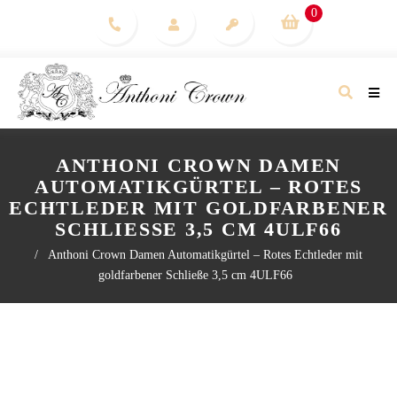
0
ANTHONI CROWN DAMEN
AUTOMATIKGÜRTEL – ROTES
ECHTLEDER MIT GOLDFARBENER
SCHLIESSE 3,5 CM 4ULF66
/
Anthoni Crown Damen Automatikgürtel – Rotes Echtleder mit
goldfarbener Schließe 3,5 cm 4ULF66