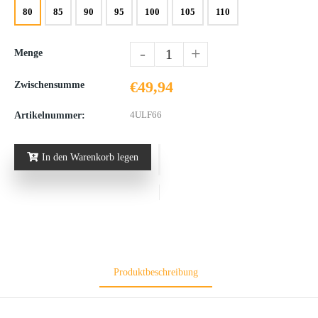
80
85
90
95
100
105
110
-
+
Menge
€49,94
Zwischensumme
4ULF66
Artikelnummer:
In den Warenkorb legen
Produktbeschreibung