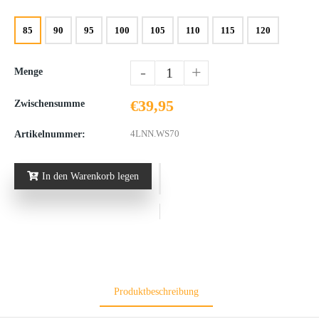
85
90
95
100
105
110
115
120
-
+
Menge
€39,95
Zwischensumme
4LNN.WS70
Artikelnummer:
In den Warenkorb legen
Produktbeschreibung