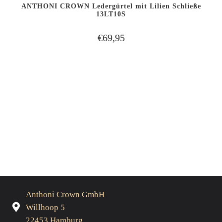
ANTHONI CROWN Ledergürtel mit Lilien Schließe
13LT10S
€69,95
Anthoni Crown GmbH
Willhoop 5
22453 Hamburg