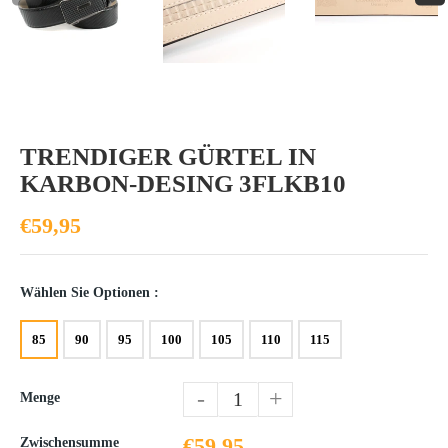
TRENDIGER GÜRTEL IN
KARBON-DESING 3FLKB10
€59,95
Wählen Sie Optionen :
85
90
95
100
105
110
115
-
+
Menge
€59,95
Zwischensumme