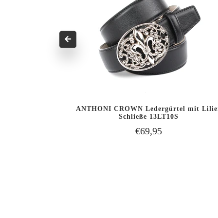
ter Schließe
ANTHONI CROWN Ledergürtel mit Lilie
EN WARENKORB
IN DEN WARENKOR
Schließe 13LT10S
SCHNELLANSICHT
LEGEN
LEGEN
€69,95