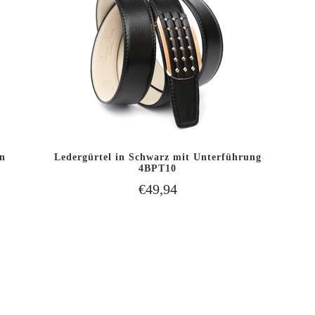
n
Ledergürtel in Schwarz mit Unterführung
B
IN DEN WARENKORB
4BPT10
SCHNELLANSICHT
LEGEN
€49,94