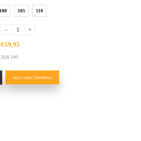
100
105
110
-
+
€59,95
3LB.180
Jetzt zum Checkout