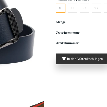
80
85
90
95
Menge
Zwischensumme
Artikelnummer:
In den Warenkorb legen