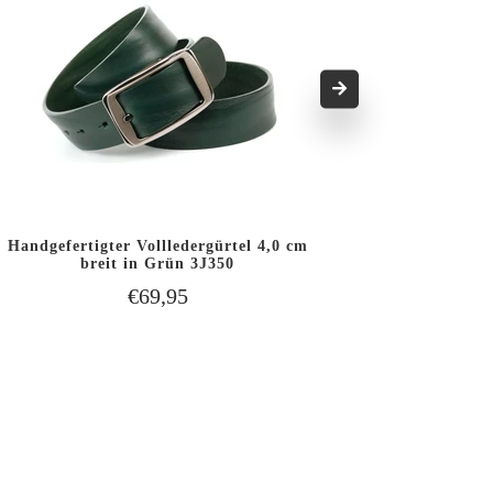
Handgefertigter Vollledergürtel 4,0 cm
2,5 cm A
IN DEN WARENKORB
breit in Grün 3J350
SCHNELLANSICHT
SCHNELLAN
LEGEN
€69,95