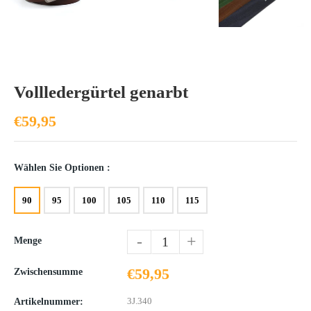
Vollledergürtel genarbt
€59,95
Wählen Sie Optionen :
90
95
100
105
110
115
-
+
Menge
€59,95
Zwischensumme
3J.340
Artikelnummer: